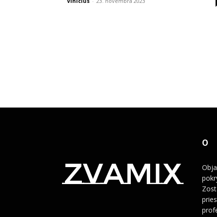
Vinicius
-
23. novembra 2023
O
zvamix
Obja
pokr
Zost
prie
prof