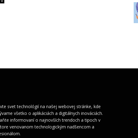
0
vte svet technológií na našej webovej stránke, kde
ývame všetko o aplikáciách a digitálnych inováciách.
aňte informovaní o najnovších trendoch a tipoch v
store venovanom technologickým nadšencom a
esionálom.