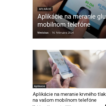
APLIKÁCIE
Aplikácie na meranie g
mobilnom telefóne
Vinicius
-
16. februára 2024
Aplikácie
Aplikácie na meranie krvného tla
na vašom mobilnom telefóne