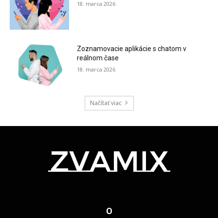
18. marca 2026
Zoznamovacie aplikácie s chatom v
reálnom čase
18. marca 2026
Načítať viac
zvamix
O