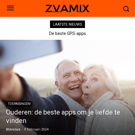
zvamix
LAATSTE NIEUWS
De beste GPS-apps
TOEPASSINGEN
Ouderen: de beste apps om je liefde te
vinden
Vinicius
-
9 februari 2024