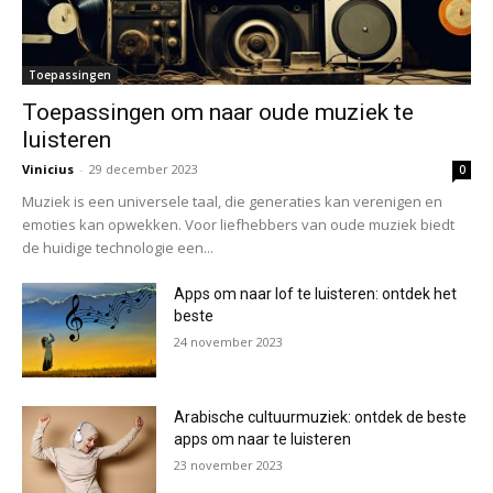
Toepassingen
Toepassingen om naar oude muziek te
luisteren
Vinicius
-
29 december 2023
0
Muziek is een universele taal, die generaties kan verenigen en
emoties kan opwekken. Voor liefhebbers van oude muziek biedt
de huidige technologie een...
Apps om naar lof te luisteren: ontdek het
beste
24 november 2023
Arabische cultuurmuziek: ontdek de beste
apps om naar te luisteren
23 november 2023