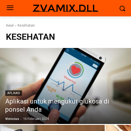
zvamix.dll
Awal
Kesehatan
KESEHATAN
APLIKASI
Aplikasi untuk mengukur glukosa di
ponsel Anda
Vinicius
-
16 Februari 2024