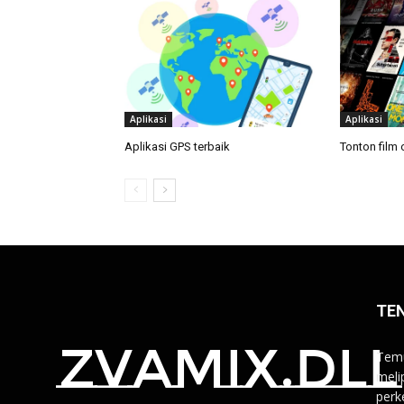
Aplikasi
Aplikasi
Aplikasi GPS terbaik
Tonton film 
TE
zvamix.dll
Temu
melip
perk