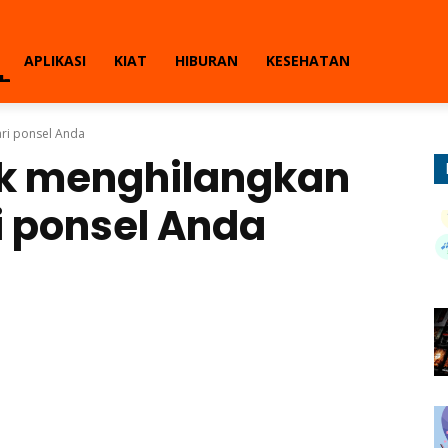
ll
APLIKASI
KIAT
HIBURAN
KESEHATAN
ari ponsel Anda
uk menghilangkan
i ponsel Anda