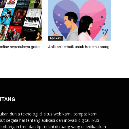
Aplikasi
online sepenuhnya gratis.
Aplikasi terbaik untuk bertemu orang
NTANG
kan dunia teknologi di situs web kami, tempat kami
ut segala hal tentang aplikasi dan inovasi digital. Ikuti
embangan tren dan tip terkini di ruang yang didedikasikan