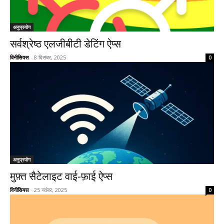
अनुप्रयोग
सर्वश्रेष्ठ एलजीबीटी डेटिंग ऐप्स
विनीसियस
-
8 दिसंबर, 2025
0
अनुप्रयोग
मुफ़्त सैटेलाइट वाई-फ़ाई ऐप्स
विनीसियस
-
25 नवंबर, 2025
0