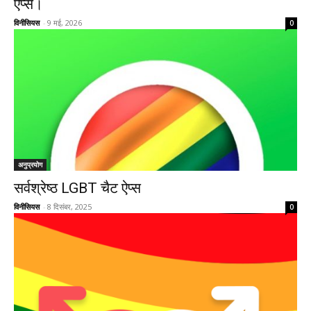
ऐप्स।
विनीसियस
-
9 मई, 2026
0
अनुप्रयोग
सर्वश्रेष्ठ LGBT चैट ऐप्स
विनीसियस
-
8 दिसंबर, 2025
0