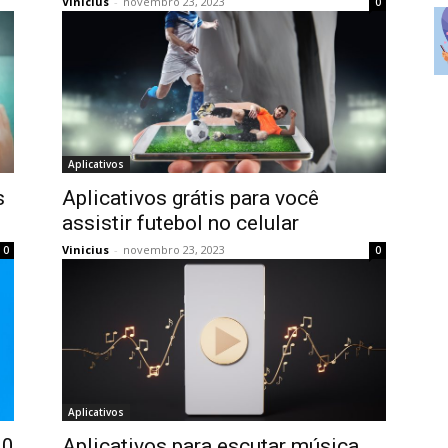
Vinicius
-
novembro 23, 2023
0
Aplicativos
s
Aplicativos grátis para você
assistir futebol no celular
Vinicius
-
novembro 23, 2023
0
0
Aplicativos
00
Aplicativos para escutar música