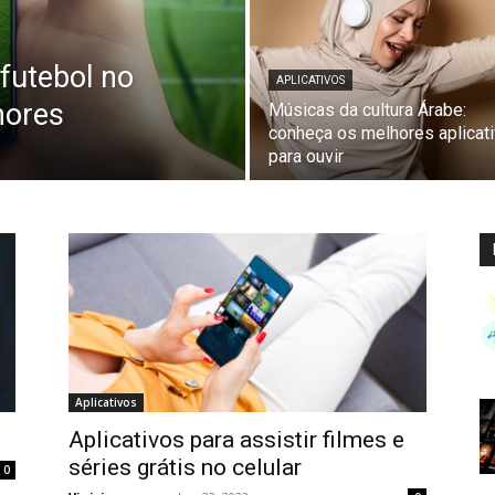
 futebol no
APLICATIVOS
hores
Músicas da cultura Árabe:
conheça os melhores aplicat
para ouvir
Aplicativos
Aplicativos para assistir filmes e
séries grátis no celular
0