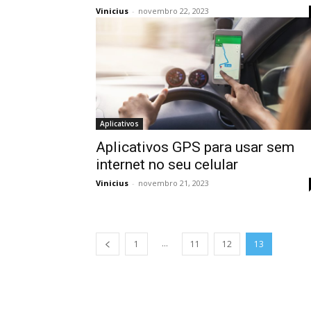
Vinicius
-
novembro 22, 2023
Aplicativos
Aplicativos GPS para usar sem
internet no seu celular
Vinicius
-
novembro 21, 2023
...
1
11
12
13