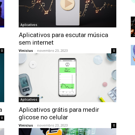
Aplicativos
Aplicativos para escutar música
sem internet
Vinicius
-
novembro 23, 2023
0
0
Aplicativos
a
Aplicativos grátis para medir
glicose no celular
0
Vinicius
-
novembro 23, 2023
0