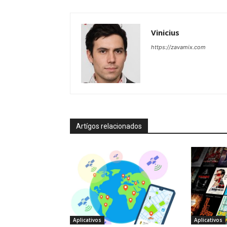
Vinicius
https://zavamix.com
Artígos relacionados
Aplicativos
Aplicativos