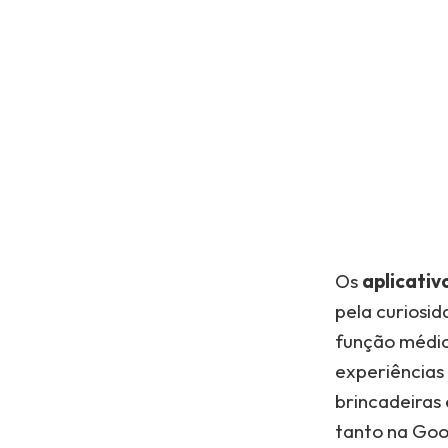
Os
aplicativ
pela curiosi
função médic
experiências
brincadeiras 
tanto na Goo