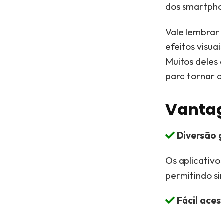
dos smartpho
Vale lembrar
efeitos visua
Muitos deles
para tornar a
Vantag
Diversão 
Os aplicativ
permitindo s
Fácil ace