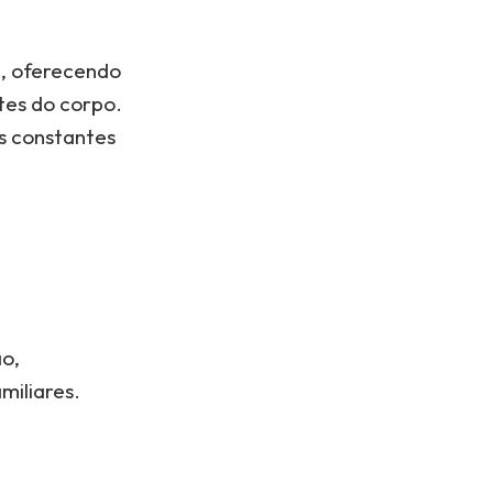
a, oferecendo
rtes do corpo.
es constantes
ão,
miliares.