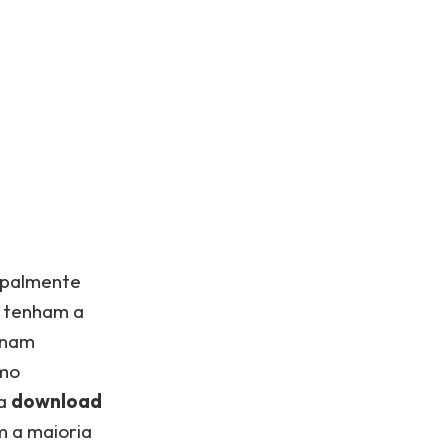
ipalmente
o tenham a
onam
omo
ra
download
m a maioria