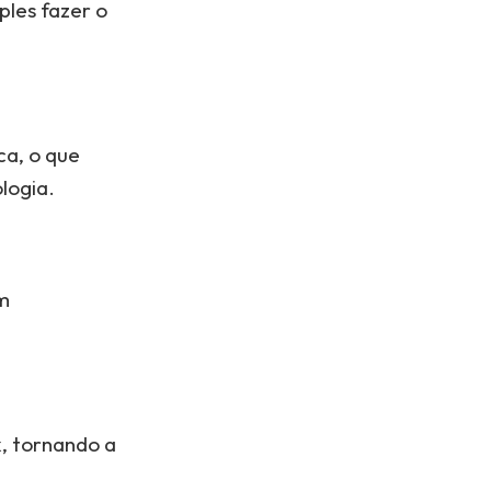
ples fazer o
ca, o que
logia.
m
x, tornando a