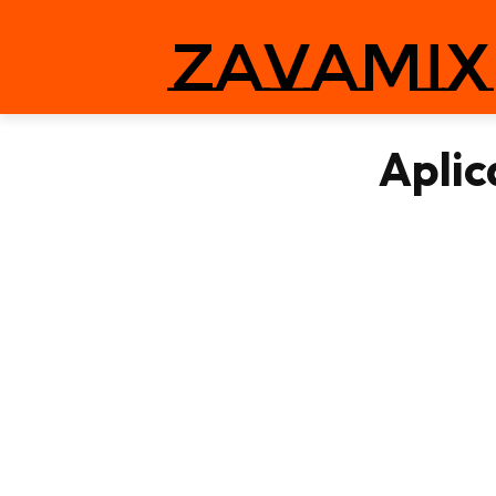
zavamix
Aplic