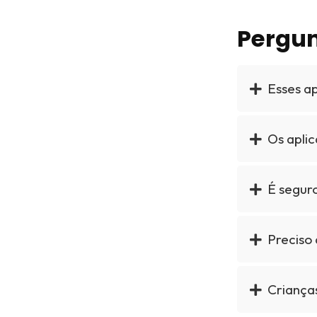
Pergun
Esses a
Os aplic
É seguro
Preciso 
Crianças