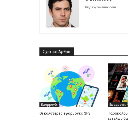
https://zavamix.com
Σχετικά Άρθρα
Εφαρμογές
Εφαρμογές
Οι καλύτερες εφαρμογές GPS
Παρακολουθ
εντελώς δω