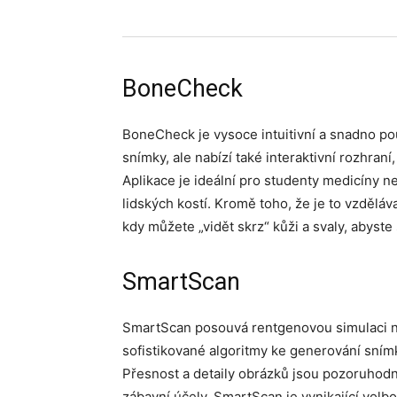
BoneCheck
BoneCheck je vysoce intuitivní a snadno po
snímky, ale nabízí také interaktivní rozhraní
Aplikace je ideální pro studenty medicíny n
lidských kostí. Kromě toho, že je to vzdělá
kdy můžete „vidět skrz“ kůži a svaly, abyste s
SmartScan
SmartScan posouvá rentgenovou simulaci na 
sofistikované algoritmy ke generování sním
Přesnost a detaily obrázků jsou pozoruhodné
zábavní účely. SmartScan je vynikající volbou