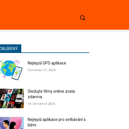
OBLÍBENÝ
Nejlepší GPS aplikace
Červenec 21, 2026
Sledujte filmy online zcela
zdarma.
16. července 2026
Nejlepší aplikace pro setkávání s
lidmi