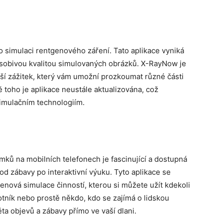
 simulaci rentgenového záření. Tato aplikace vyniká
ůsobivou kvalitou simulovaných obrázků. X-RayNow je
nější zážitek, který vám umožní prozkoumat různé části
 toho je aplikace neustále aktualizována, což
simulačním technologiím.
ků na mobilních telefonech je fascinující a dostupná
, od zábavy po interaktivní výuku. Tyto aplikace se
genová simulace činností, kterou si můžete užít kdekoli
votník nebo prostě někdo, kdo se zajímá o lidskou
ěta objevů a zábavy přímo ve vaší dlani.