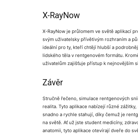
X-RayNow
X-RayNow je průlomem ve světě aplikací pro
svým uživatelsky přívětivým rozhraním a p
ideální pro ty, kteří chtějí hlubší a podrob
lidského těla v rentgenovém formátu. Kromě
uživatelům zajišťuje přístup k nejnovějším 
Závěr
Stručně řečeno, simulace rentgenových sním
realita. Tyto aplikace nabízejí různé zážitky
snadno a rychle stahují, díky čemuž je rent
na světě. Ať už jste student medicíny, zdra
anatomii, tyto aplikace otevírají dveře do sv