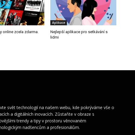
Aplikace
my online zcela zdarma.
Nejlepší aplikace pro setkávání s
lidmi
vte svět technologií na našem webu, kde pokrýváme vše o
kacích a digitálních inovacích. Zůstaňte v obraze s
ovějšími trendy a tipy v prostoru věnovaném
nologickým nadšencům a profesionálům.