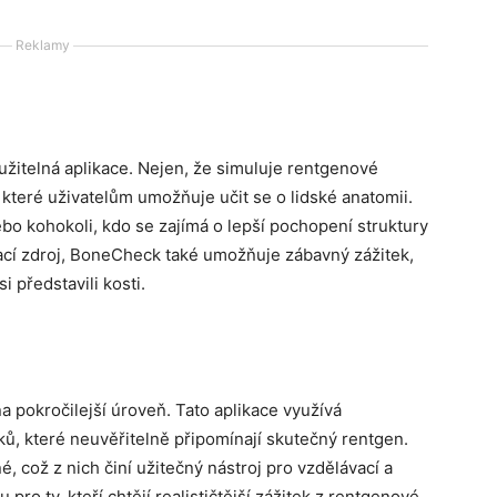
Reklamy
užitelná aplikace. Nejen, že simuluje rentgenové
, které uživatelům umožňuje učit se o lidské anatomii.
ebo kohokoli, kdo se zajímá o lepší pochopení struktury
vací zdroj, BoneCheck také umožňuje zábavný zážitek,
i představili kosti.
pokročilejší úroveň. Tato aplikace využívá
ků, které neuvěřitelně připomínají skutečný rentgen.
, což z nich činí užitečný nástroj pro vzdělávací a
 pro ty, kteří chtějí realističtější zážitek z rentgenové