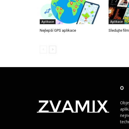
Aplikace
Aplikace
Nejlepší GPS aplikace
Sledujte fil
O
zvamix
Obje
apli
nejn
tech