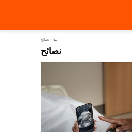
يبدأ
نصائح
نصائح